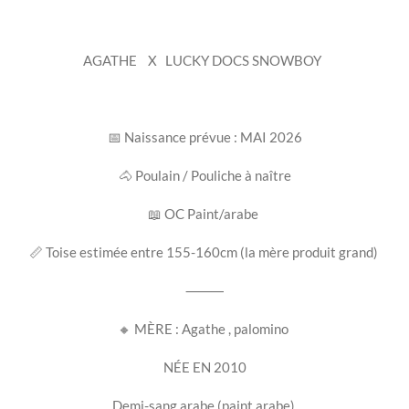
AGATHE
X
LUCKY DOCS SNOWBOY
📅 Naissance prévue : MAI 2026
🐴 Poulain / Pouliche à naître
📖 OC Paint/arabe
📏 Toise estimée entre 155-160cm (la mère produit grand)
⸻
🔸 MÈRE : Agathe , palomino
NÉE EN 2010
Demi-sang arabe (paint arabe)