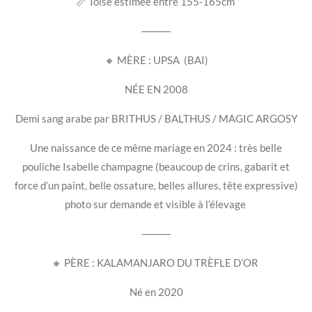
📏 Toise estimée entre 155-165cm
⸻
🔸 MÈRE : UPSA
(BAI)
NÉE EN 2008
Demi sang arabe par BRITHUS / BALTHUS / MAGIC ARGOSY
Une naissance de ce même mariage en 2024 : très belle
pouliche Isabelle champagne (beaucoup de crins, gabarit et
force d’un paint, belle ossature, belles allures, tête expressive)
photo sur demande et visible à l’élevage
⸻
🔸 PÈRE : KALAMANJARO DU TRÈFLE D’OR
Né en 2020