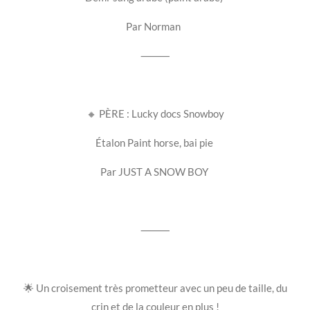
Par Norman
⸻
🔸 PÈRE : Lucky docs Snowboy
Étalon Paint horse, bai pie
Par JUST A SNOW BOY
⸻
🌟
Un croisement très prometteur avec un peu de taille, du
crin et de la couleur en plus !