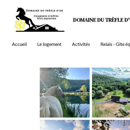
Passer
au
DOMAINE DU TRÈFLE D
contenu
principal
Accueil
Le logement
Activités
Relais - Gîte é